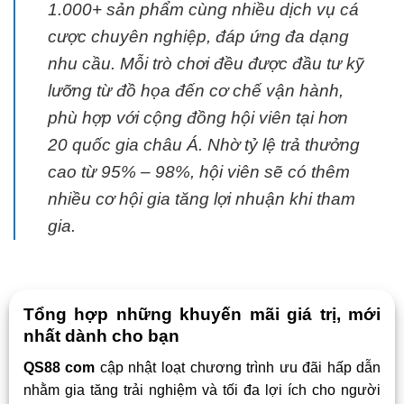
1.000+ sản phẩm cùng nhiều dịch vụ cá
cược chuyên nghiệp, đáp ứng đa dạng
nhu cầu. Mỗi trò chơi đều được đầu tư kỹ
lưỡng từ đồ họa đến cơ chế vận hành,
phù hợp với cộng đồng hội viên tại hơn
20 quốc gia châu Á. Nhờ tỷ lệ trả thưởng
cao từ 95% – 98%, hội viên sẽ có thêm
nhiều cơ hội gia tăng lợi nhuận khi tham
gia.
Tổng hợp những khuyến mãi giá trị, mới
nhất dành cho bạn
QS88 com
cập nhật loạt chương trình ưu đãi hấp dẫn
nhằm gia tăng trải nghiệm và tối đa lợi ích cho người