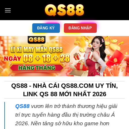
ĐĂNG KÝ
ĐĂNG NHẬP
QS88 - NHÀ CÁI QS88.COM UY TÍN,
LINK QS 88 MỚI NHẤT 2026
QS88
vươn lên trở thành thương hiệu giải
trí trực tuyến hàng đầu thị trường châu Á
2026. Nền tảng sở hữu kho game hơn