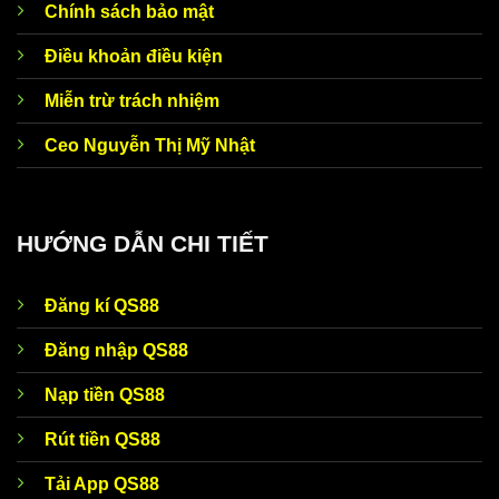
Chính sách bảo mật
Điều khoản điều kiện
Miễn trừ trách nhiệm
Ceo Nguyễn Thị Mỹ Nhật
HƯỚNG DẪN CHI TIẾT
Đăng kí QS88
Đăng nhập QS88
Nạp tiền QS88
Rút tiền QS88
Tải App QS88