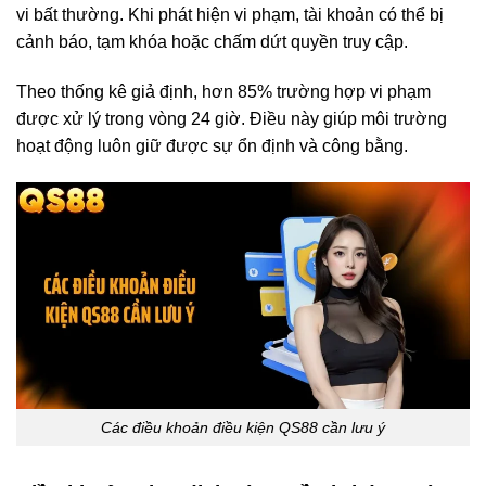
vi bất thường. Khi phát hiện vi phạm, tài khoản có thể bị
cảnh báo, tạm khóa hoặc chấm dứt quyền truy cập.
Theo thống kê giả định, hơn 85% trường hợp vi phạm
được xử lý trong vòng 24 giờ. Điều này giúp môi trường
hoạt động luôn giữ được sự ổn định và công bằng.
Các điều khoản điều kiện QS88 cần lưu ý