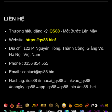
LIÊN HỆ
Thượng hiệu đăng ký:
QS88
- Một Bước Lên Mây
Website:
https://qs88.bio/
Địa chỉ: 122 P. Nguyên Hồng, Thành Công, Giảng Võ,
Hà Nội, Việt Nam
Phone : 0356 854 555
Email :
contact@qs88.bio
Hashtag: #qs88 #nhacai_qs88 #linkvao_qs88
#dangky_qs88 #app_qs88 #qs88_bio #qs88_bet