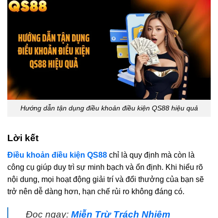
Hướng dẫn tận dụng điều khoản điều kiện QS88 hiệu quả
Lời kết
Điều khoản điều kiện QS88
chỉ là quy định mà còn là
công cụ giúp duy trì sự minh bạch và ổn định. Khi hiểu rõ
nội dung, mọi hoạt động giải trí và đổi thưởng của bạn sẽ
trở nên dễ dàng hơn, hạn chế rủi ro không đáng có.
Đọc ngay:
Miễn Trừ Trách Nhiệm