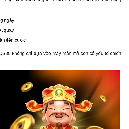
ng ngày
ợt quay
lần tiền cược
 QS88 không chỉ dựa vào may mắn mà còn có yếu tố chiến