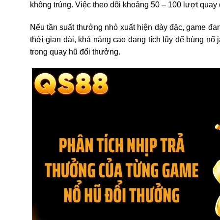
không trúng. Việc theo dõi khoảng 50 – 100 lượt quay
Nếu tần suất thưởng nhỏ xuất hiện dày đặc, game đang 
thời gian dài, khả năng cao đang tích lũy để bùng nổ 
trong quay hũ đổi thưởng.