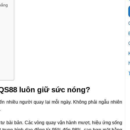
thắng
 QS88 luôn giữ sức nóng?
ến nhiều người quay lại mỗi ngày. Không phải ngẫu nhiên
.
 tư bài bản. Các vòng quay vận hành mượt, hiệu ứng sống
RTP trung bình dao động từ 95% đến 98%, cao hơn mặt bằng