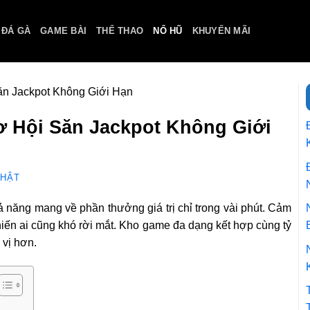
ĐÁ GÀ
GAME BÀI
THỂ THAO
NỔ HŨ
KHUYẾN MÃI
n Jackpot Không Giới Hạn
 Hội Săn Jackpot Không Giới
NHẬT
năng mang về phần thưởng giá trị chỉ trong vài phút. Cảm
hiến ai cũng khó rời mắt. Kho game đa dạng kết hợp cùng tỷ
 vị hơn.