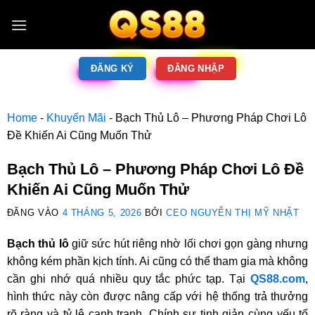
ĐĂNG KÝ
ĐĂNG NHẬP
Home
-
Khuyến Mãi
-
Bạch Thủ Lô – Phương Pháp Chơi Lô
Đề Khiến Ai Cũng Muốn Thử
Bạch Thủ Lô – Phương Pháp Chơi Lô Đề
Khiến Ai Cũng Muốn Thử
ĐĂNG VÀO
4 THÁNG 5, 2026
BỞI
CEO NGUYỄN THỊ MỸ NHẬT
Bạch thủ lô
giữ sức hút riêng nhờ lối chơi gọn gàng nhưng
không kém phần kịch tính. Ai cũng có thể tham gia mà không
cần ghi nhớ quá nhiều quy tắc phức tạp. Tại
QS88.com
,
hình thức này còn được nâng cấp với hệ thống trả thưởng
rõ ràng và tỷ lệ cạnh tranh. Chính sự tinh giản cùng yếu tố