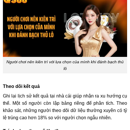
Người chơi nên kiên trì với lựa chọn của mình khi đánh bạch thủ
lô
Theo dõi kết quả
Ghi lại lịch sử kết quả tại nhà cái giúp nhận ra xu hướng cụ
thể. Một số người còn lập bảng riêng để phân tích. Theo
khảo sát, những người theo dõi dữ liệu thường xuyên có tỷ
lệ trúng cao hơn 18% so với người chọn ngẫu nhiên.