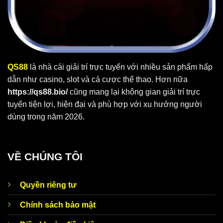
QS88
là nhà cái giải trí trực tuyến với nhiều sản phẩm hấp
dẫn như casino, slot và cá cược thể thao. Hơn nữa
https://qs88.bio/
cũng mang lại không gian giải trí trực
tuyến tiện lợi, hiện đại và phù hợp với xu hướng người
dùng trong năm 2026.
VỀ CHÚNG TÔI
Quyền riêng tư
Chính sách bảo mật