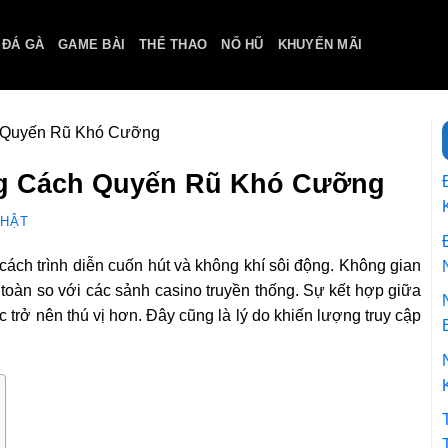
ĐÁ GÀ
GAME BÀI
THỂ THAO
NỔ HŨ
KHUYẾN MÃI
h Quyến Rũ Khó Cưỡng
ng Cách Quyến Rũ Khó Cưỡng
NHẬT
ch trình diễn cuốn hút và không khí sôi động. Không gian
toàn so với các sảnh casino truyền thống. Sự kết hợp giữa
c trở nên thú vị hơn. Đây cũng là lý do khiến lượng truy cập