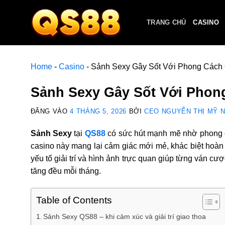
TRANG CHỦ
CASINO
Home
-
Casino
-
Sảnh Sexy Gây Sốt Với Phong Các
Sảnh Sexy Gây Sốt Với Pho
ĐĂNG VÀO
4 THÁNG 5, 2026
BỞI
CEO NGUYỄN THỊ MỸ 
Sảnh Sexy
tại
QS88
có sức hút mạnh mẽ nhờ phong cá
casino này mang lại cảm giác mới mẻ, khác biệt hoàn 
yếu tố giải trí và hình ảnh trực quan giúp từng ván cượ
tăng đều mỗi tháng.
Table of Contents
Sảnh Sexy QS88 – khi cảm xúc và giải trí giao thoa