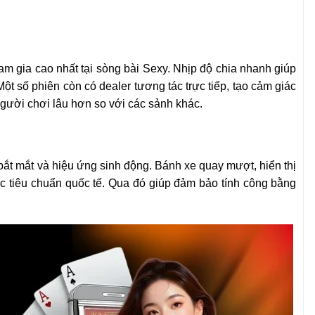
am gia cao nhất tại sòng bài Sexy. Nhịp độ chia nhanh giúp
Một số phiên còn có dealer tương tác trực tiếp, tạo cảm giác
 người chơi lâu hơn so với các sảnh khác.
 bắt mắt và hiệu ứng sinh động. Bánh xe quay mượt, hiển thị
ức tiêu chuẩn quốc tế. Qua đó giúp đảm bảo tính công bằng