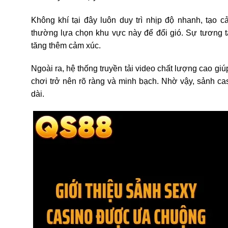
Không khí tại đây luôn duy trì nhịp độ nhanh, tạo 
thường lựa chọn khu vực này để đổi gió. Sự tương t
tăng thêm cảm xúc.
Ngoài ra, hệ thống truyền tải video chất lượng cao giúp
chơi trở nên rõ ràng và minh bạch. Nhờ vậy, sảnh cas
dài.