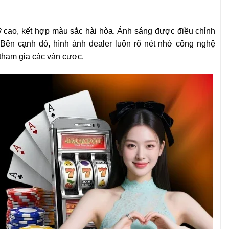
 cao, kết hợp màu sắc hài hòa. Ánh sáng được điều chỉnh
. Bên cạnh đó, hình ảnh dealer luôn rõ nét nhờ công nghệ
i tham gia các ván cược.